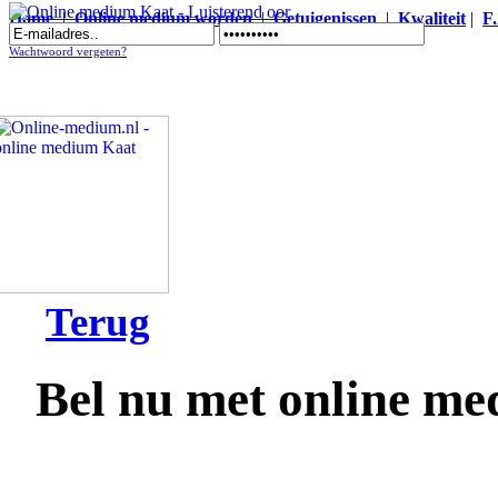
Home
|
Online medium worden
|
Getuigenissen
|
Kwaliteit
|
F
Online medium Kaat - Luisterend oor
Wachtwoord vergeten?
Terug
Bel nu met online m