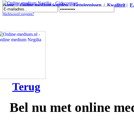
Home
|
Online medium worden
|
Getuigenissen
|
Kwaliteit
|
F
Online medium Negilia - Gidscontact
Wachtwoord vergeten?
Terug
Bel nu met online me