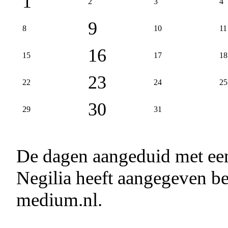
1
2
3
4
9
8
10
11
16
15
17
18
23
22
24
25
30
29
31
De dagen aangeduid met e
Negilia heeft aangegeven be
medium.nl.