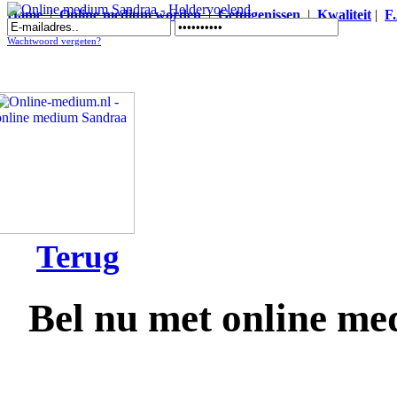
Home
|
Online medium worden
|
Getuigenissen
|
Kwaliteit
|
F
Online medium Sandraa - Heldervoelend
Wachtwoord vergeten?
Terug
Bel nu met online m