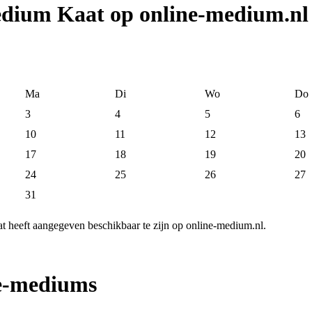
edium Kaat op online-medium.nl
Ma
Di
Wo
Do
3
4
5
6
10
11
12
13
17
18
19
20
24
25
26
27
31
 heeft aangegeven beschikbaar te zijn op online-medium.nl.
ne-mediums