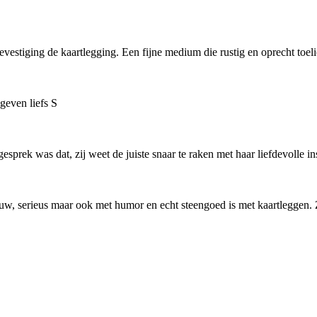
vestiging de kaartlegging. Een fijne medium die rustig en oprecht toeli
egeven liefs S
sprek was dat, zij weet de juiste snaar te raken met haar liefdevolle ins
rouw, serieus maar ook met humor en echt steengoed is met kaartleggen. 