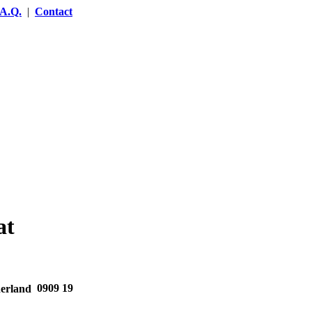
.A.Q.
|
Contact
at
0909 19