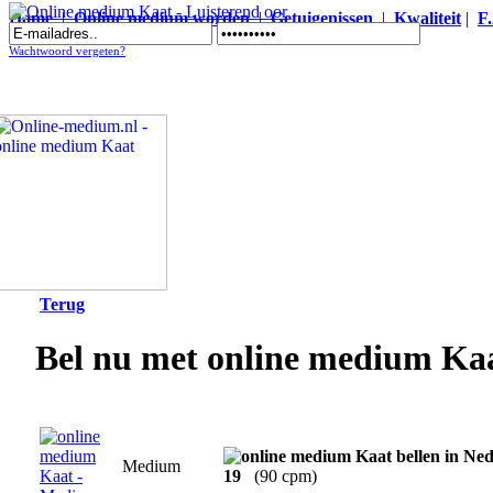
Home
|
Online medium worden
|
Getuigenissen
|
Kwaliteit
|
F
Online medium Kaat - Luisterend oor
Wachtwoord vergeten?
Terug
Bel nu met online medium Ka
Medium
19
(90 cpm)