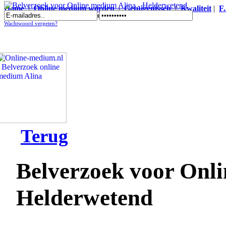
Home
|
Online medium worden
|
Getuigenissen
|
Kwaliteit
|
F
Belverzoek voor Online medium Alina - Helderwetend
Wachtwoord vergeten?
Terug
Belverzoek voor Onli
Helderwetend