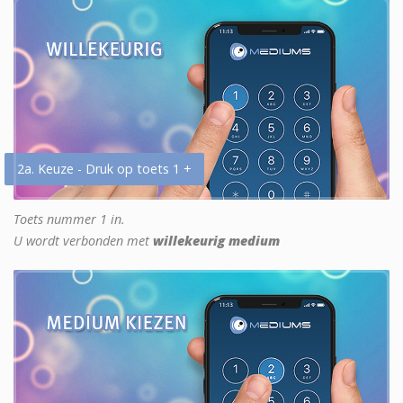
2a. Keuze - Druk op toets 1 +
Toets nummer 1 in.
U wordt verbonden met
willekeurig medium