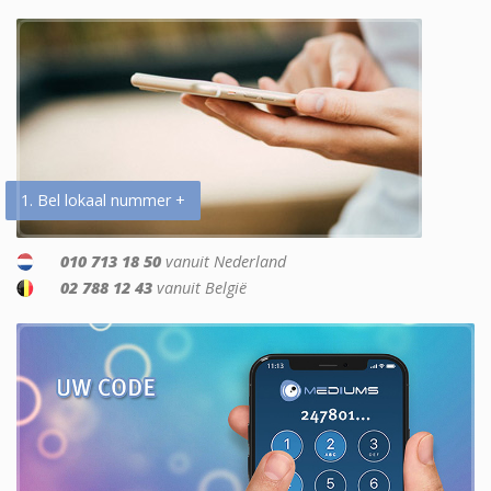
1. Bel lokaal nummer +
010 713 18 50
vanuit Nederland
02 788 12 43
vanuit België