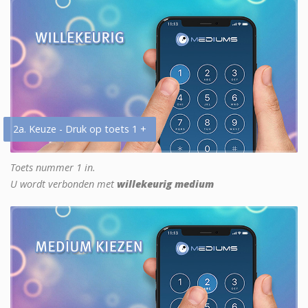
2a. Keuze - Druk op toets 1 +
Toets nummer 1 in.
U wordt verbonden met
willekeurig medium