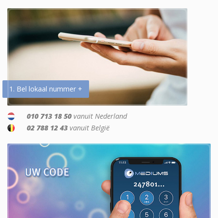
1. Bel lokaal nummer +
010 713 18 50
vanuit Nederland
02 788 12 43
vanuit België