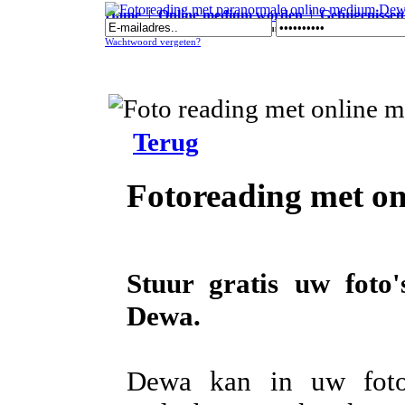
Home
|
Online medium worden
|
Getuigenissen
Fotoreading met paranormale online medium Dewa
Wachtwoord vergeten?
Terug
Fotoreading met o
Stuur gratis uw foto
Dewa.
Dewa kan in uw foto's