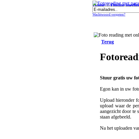
Home
|
Online medi
Fotoreading met paranormale onl
Wachtwoord vergeten?
Terug
Fotoread
Stuur gratis uw f
Egon kan in uw foto
Upload hieronder fo
upload waar de pers
aangezicht door te 
staan afgebeeld.
Na het uploaden van