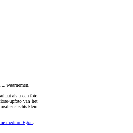
n ... waarnemen.
ltaat als u een foto
close-upfoto van het
isdier slechts klein
nline medium Egon
.