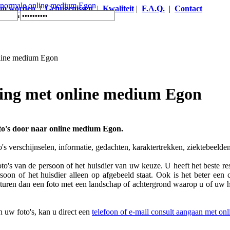
um worden
|
Getuigenissen
|
Kwaliteit
|
F.A.Q.
|
Contact
ine medium Egon
ing met online medium Egon
oto's door naar online medium Egon.
's verschijnselen, informatie, gedachten, karaktertrekken, ziektebeelde
to's van de persoon of het huisdier van uw keuze. U heeft het beste resu
oon of het huisdier alleen op afgebeeld staat. Ook is het beter een 
sturen dan een foto met een landschap of achtergrond waarop u of uw hu
 uw foto's, kan u direct een
telefoon of e-mail consult aangaan met o