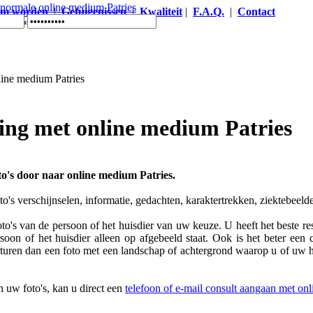
um worden
|
Getuigenissen
|
Kwaliteit
|
F.A.Q.
|
Contact
ne medium Patries
ing met online medium Patries
to's door naar online medium Patries.
to's verschijnselen, informatie, gedachten, karaktertrekken, ziektebeel
to's van de persoon of het huisdier van uw keuze. U heeft het beste resu
oon of het huisdier alleen op afgebeeld staat. Ook is het beter een 
sturen dan een foto met een landschap of achtergrond waarop u of uw hu
 uw foto's, kan u direct een
telefoon of e-mail consult aangaan met on