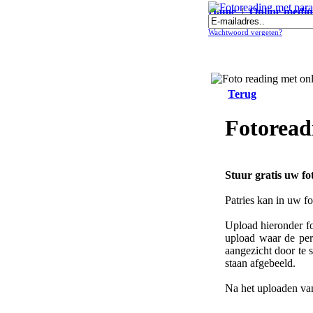
Home
|
Online medi
Fotoreading met paranormale onli
Wachtwoord vergeten?
Terug
Fotoread
Stuur gratis uw fo
Patries kan in uw fo
Upload hieronder fo
upload waar de pers
aangezicht door te 
staan afgebeeld.
Na het uploaden van