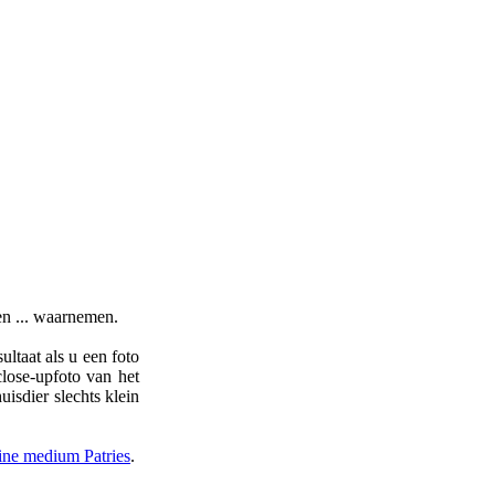
den ... waarnemen.
ltaat als u een foto
close-upfoto van het
isdier slechts klein
line medium Patries
.