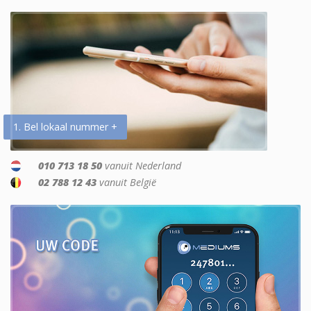
1. Bel lokaal nummer +
010 713 18 50
vanuit Nederland
02 788 12 43
vanuit België