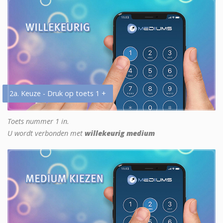
2a. Keuze - Druk op toets 1 +
Toets nummer 1 in.
U wordt verbonden met
willekeurig medium