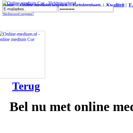
Home
|
Online medium worden
|
Getuigenissen
|
Kwaliteit
|
F
Online medium Cor - Heldervoelend
Wachtwoord vergeten?
Terug
Bel nu met online m