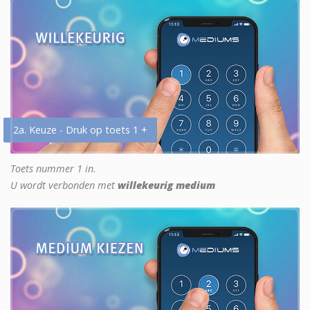
2a. Keuze - Druk op toets 1 +
Toets nummer 1 in.
U wordt verbonden met
willekeurig medium