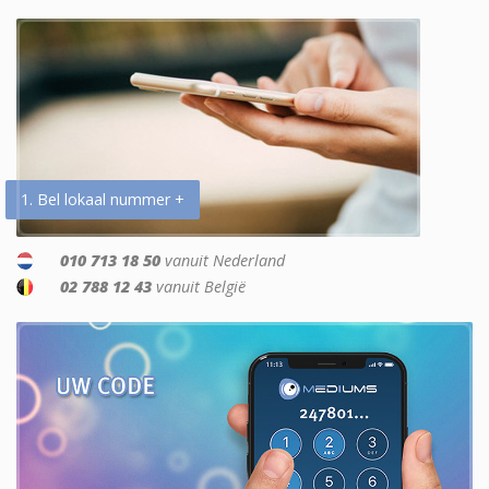
1. Bel lokaal nummer +
010 713 18 50
vanuit Nederland
02 788 12 43
vanuit België