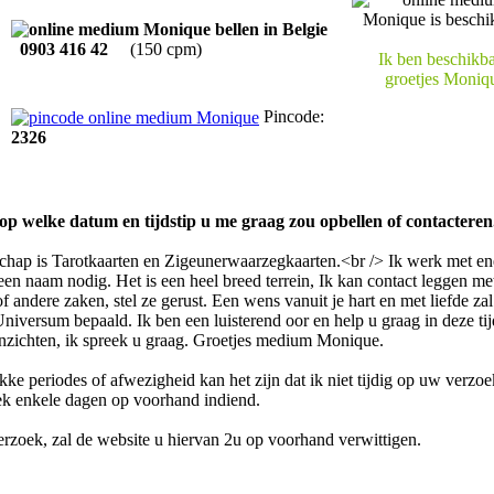
0903 416 42
(150 cpm)
Ik ben beschikba
groetjes Moniq
Pincode:
2326
op welke datum en tijdstip u me graag zou opbellen of contacteren
hap is Tarotkaarten en Zigeunerwaarzegkaarten.<br /> Ik werk met en
een naam nodig. Het is een heel breed terrein, Ik kan contact leggen me
e of andere zaken, stel ze gerust. Een wens vanuit je hart en met liefde 
iversum bepaald. Ik ben een luisterend oor en help u graag in deze tij
inzichten, ik spreek u graag. Groetjes medium Monique.
kke periodes of afwezigheid kan het zijn dat ik niet tijdig op uw verz
ek enkele dagen op voorhand indiend.
verzoek, zal de website u hiervan 2u op voorhand verwittigen.