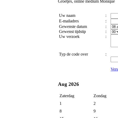
Groetjes, online medium Monique
Uw naam
:
E-mailadres
:
Gewenste datum
:
Gewenst tijdstip
:
Uw verzoek
:
Typ de code over
:
Vers
Aug 2026
Zaterdag
Zondag
1
2
8
9