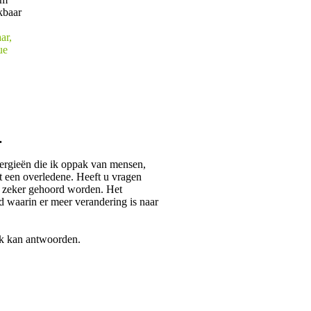
ar,
ue
.
ergieën die ik oppak van mensen,
t een overledene. Heeft u vragen
zal zeker gehoord worden. Het
d waarin er meer verandering is naar
oek kan antwoorden.