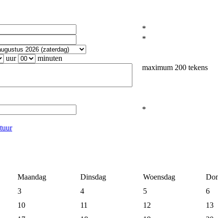
*
*
uur
minuten
maximum 200 tekens
*
tuur
Maandag
Dinsdag
Woensdag
Don
3
4
5
6
10
11
12
13