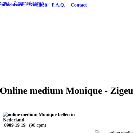
etuigenissen
|
Kwaliteit
|
F.A.Q.
|
Contact
ten
 Online medium Monique - Zige
0909 19 19
(90 cpm)