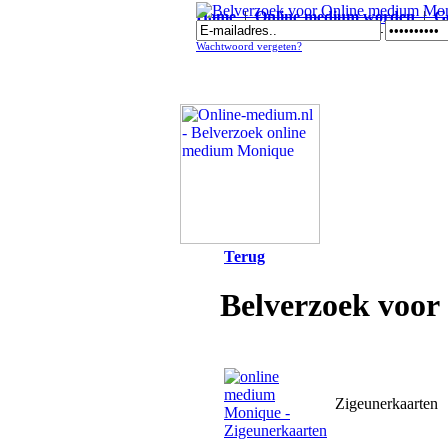
Home
|
Online medium worden
|
G
Belverzoek voor Online medium Monique - Zigeunerkaar
Wachtwoord vergeten?
Terug
Belverzoek voor
Zigeunerkaarten