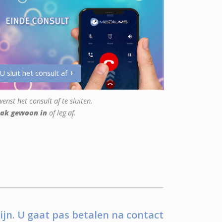
 U sluit het consult af +
enst het consult af te sluiten.
ak gewoon in
of leg af.
ijn. U gaat pas betalen na contact