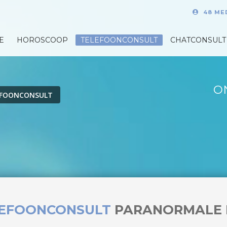
48 ME
E
HOROSCOOP
TELEFOONCONSULT
CHATCONSULT
O
EFOONCONSULT
LEFOONCONSULT
PARANORMALE 