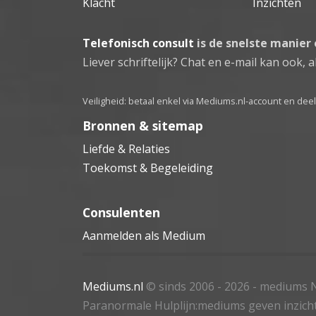
Klacht
Inzichten
Telefonisch consult
is de snelste manier
Liever schriftelijk? Chat en e-mail kan ook, al
Veiligheid: betaal enkel via Mediums.nl-account en de
Bronnen & sitemap
Liefde & Relaties
Toekomst & Begeleiding
Consulenten
Aanmelden als Medium
Mediums.nl
© sinds 2006 - 2026
- mediums N
Paranormale Hulplijn:mediums geven inzich