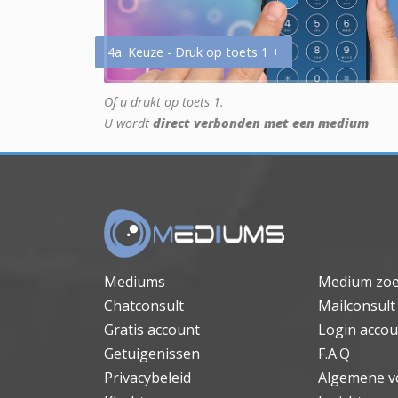
4a. Keuze - Druk op toets 1 +
Of u drukt op toets 1.
U wordt
direct verbonden met een medium
Mediums
Medium zo
Chatconsult
Mailconsult
Gratis account
Login accou
Getuigenissen
F.A.Q
Privacybeleid
Algemene v