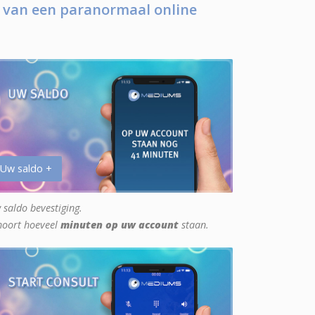
 van een paranormaal online
 Uw saldo +
 saldo bevestiging.
hoort hoeveel
minuten op uw account
staan.