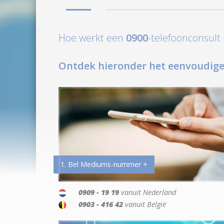
Hoe werkt een
0900
-telefoonconsul
Ontdek hieronder het eenvoudige
1. Bel Mediums-nummer +
0909 - 19 19
vanuit Nederland
0903 - 416 42
vanuit België