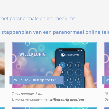
t met paranormale online mediums.
 stappenplan van een paranormaal online tel
2a. Keuze - Druk op toets 1 +
2b
Toets nummer 1 in.
Of 
U wordt verbonden met
willekeurig medium
Ge