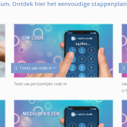
um. Ontdek hier het eenvoudige stappenplan
2. Toets uw code in +
3.
Toets uw persoonlijke code in.
Uw
U 