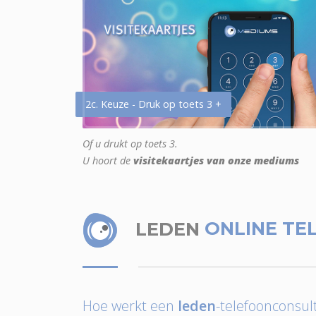
2c. Keuze - Druk op toets 3 +
Of u drukt op toets 3.
U hoort de
visitekaartjes van onze mediums
LEDEN
ONLINE TE
Hoe werkt een
leden
-telefoonconsult