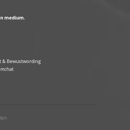
en medium
.
ht & Bewustwording
umchat
den