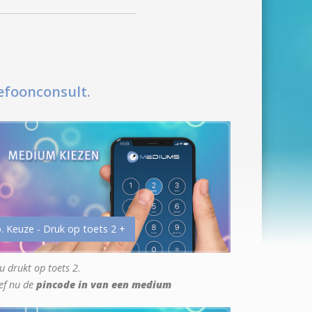
efoonconsult.
. Keuze - Druk op toets 2 +
u drukt op toets 2.
ef nu de
pincode in van een medium