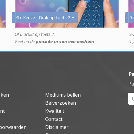
4b. Keuze - Druk op toets 2 +
5.
Of u drukt op toets 2.
Uw
Geef nu de
pincode in van een medium
U 
P
Pa
eken
Mediums bellen
Uw
Belverzoeken
nt
Kwaliteit
Contact
oorwaarden
Disclaimer