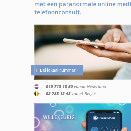
met een paranormale online medi
telefoonconsult.
1. Bel lokaal nummer +
010 713 18 50
vanuit Nederland
02 788 12 43
vanuit België