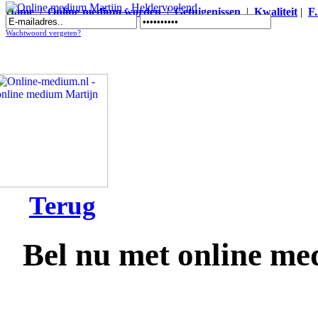
Home
|
Online medium worden
|
Getuigenissen
|
Kwaliteit
|
F
Online medium Martijn - Heldervoelend
Wachtwoord vergeten?
Terug
Bel nu met online m