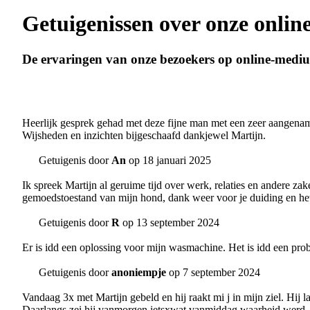
Getuigenissen over onze onli
De ervaringen van onze bezoekers op online-medi
Heerlijk gesprek gehad met deze fijne man met een zeer aangena
Wijsheden en inzichten bijgeschaafd dankjewel Martijn.
Getuigenis door
An
op 18 januari 2025
Ik spreek Martijn al geruime tijd over werk, relaties en andere z
gemoedstoestand van mijn hond, dank weer voor je duiding en het 
Getuigenis door
R
op 13 september 2024
Er is idd een oplossing voor mijn wasmachine. Het is idd een prob
Getuigenis door
anoniempje
op 7 september 2024
Vandaag 3x met Martijn gebeld en hij raakt mi j in mijn ziel. Hij 
Daarlangs zei hij vanmorgen ietsxwat vanmiddag waarheid werd. 