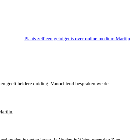
Plaats zelf een getuigenis over online medium Martijn
ig en geeft heldere duiding. Vanochtend bespraken we de
artijn.
rd voelen is weten leven. Ja Voelen is Weten meer dan Zien.