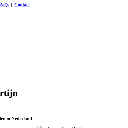
.A.Q.
|
Contact
rtijn