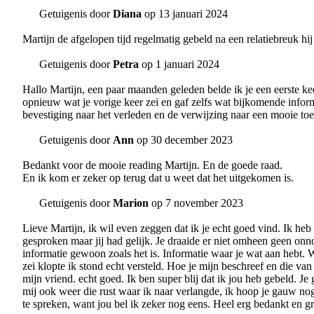
Getuigenis door
Diana
op 13 januari 2024
Martijn de afgelopen tijd regelmatig gebeld na een relatiebreuk hij 
Getuigenis door
Petra
op 1 januari 2024
Hallo Martijn, een paar maanden geleden belde ik je een eerste kee
opnieuw wat je vorige keer zei en gaf zelfs wat bijkomende inform
bevestiging naar het verleden en de verwijzing naar een mooie toe
Getuigenis door
Ann
op 30 december 2023
Bedankt voor de mooie reading Martijn. En de goede raad.
En ik kom er zeker op terug dat u weet dat het uitgekomen is.
Getuigenis door
Marion
op 7 november 2023
Lieve Martijn, ik wil even zeggen dat ik je echt goed vind. Ik he
gesproken maar jij had gelijk. Je draaide er niet omheen geen onn
informatie gewoon zoals het is. Informatie waar je wat aan hebt. W
zei klopte ik stond echt versteld. Hoe je mijn beschreef en die van
mijn vriend. echt goed. Ik ben super blij dat ik jou heb gebeld. Je 
mij ook weer die rust waar ik naar verlangde, ik hoop je gauw no
te spreken, want jou bel ik zeker nog eens. Heel erg bedankt en gr