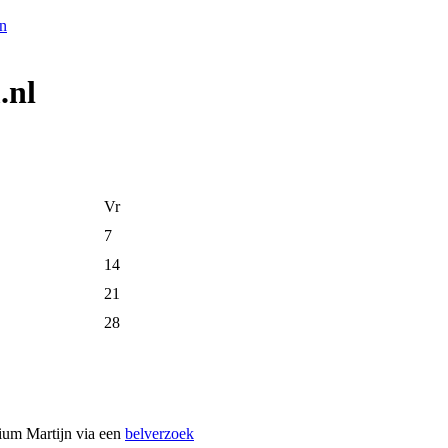
.nl
Vr
7
14
21
28
dium Martijn via een
belverzoek