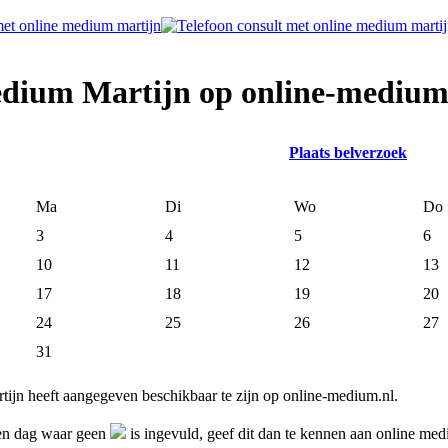
edium Martijn op online-medium
Plaats belverzoek
Ma
Di
Wo
Do
3
4
5
6
10
11
12
13
17
18
19
20
24
25
26
27
31
ijn heeft aangegeven beschikbaar te zijn op online-medium.nl.
 en dag waar geen
is ingevuld, geef dit dan te kennen aan online me