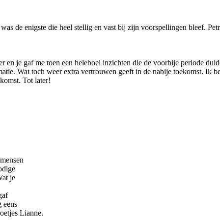
was de enigste die heel stellig en vast bij zijn voorspellingen bleef. Petr
r en je gaf me toen een heleboel inzichten die de voorbije periode duid
atie. Wat toch weer extra vertrouwen geeft in de nabije toekomst. Ik b
komst. Tot later!
b mensen
odige
at je
gaf
g eens
oetjes Lianne.