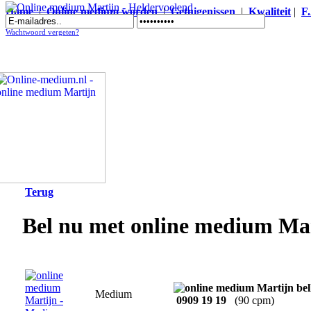
Home
|
Online medium worden
|
Getuigenissen
|
Kwaliteit
|
F
Online medium Martijn - Heldervoelend
Wachtwoord vergeten?
Terug
Bel nu met online medium Ma
Medium
0909 19 19
(90 cpm)