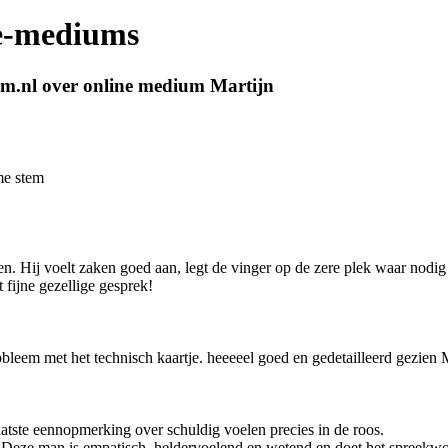
ne-mediums
um.nl over online medium Martijn
me stem
aken. Hij voelt zaken goed aan, legt de vinger op de zere plek waar nod
fijne gezellige gesprek!
bleem met het technisch kaartje. heeeeel goed en gedetailleerd gezien M
laatste eennopmerking over schuldig voelen precies in de roos.
Deze man is empatisch, heldervoelend en wetend en doet het spreekwoo