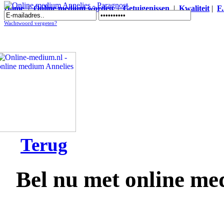
Home
|
Online medium worden
|
Getuigenissen
|
Kwaliteit
|
F
Online medium Annelies - Paragnost
Wachtwoord vergeten?
Terug
Bel nu met online me