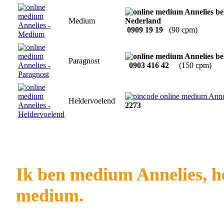
Medium
0909 19 19
(90 cpm)
Paragnost
0903 416 42
(150 cpm)
Heldervoelend
2273
Ik ben medium Annelies, h
medium.